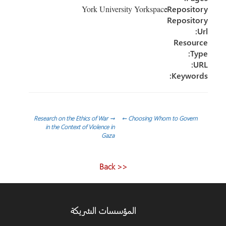
Repository:
York University Yorkspace
Repository
Url:
Resource
Type:
URL:
Keywords:
تصفّح
Research on the Ethics of War
→
←
Choosing Whom to Govern
in the Context of Violence in
Gaza
المقالات
<< Back
المؤسسات الشريكة