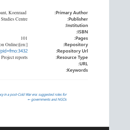
e
dI
er
o
Van Brabant, Koenraad
Primary Author:
n
ok
Refugee Studies Centre
Publisher:
Institution:
ISBN:
101
Pages:
[:en]University of Oxford (Forced Migration Online)[:]
Repository:
p?pid=fmo:3432
Repository Url:
Project reports
Resource Type:
URL:
Keywords:
تصفّح
y in a post-Cold War era: suggested roles for
←
governments and NGOs
المقالات