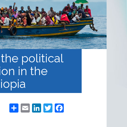
he political
ion in the
iopia
S
E
Li
T
Fa
h
m
nk
wi
ce
ar
ail
e
tt
b