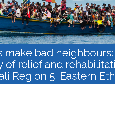
النشرة الإلكترونية لشبكة أبحاث
اللاجئن
مجموعات العمل في 
البحث وإنتاج المعرفة
سياقات الهجرة القسري
 make bad neighbours: t
f relief and rehabilitat
li Region 5, Eastern Eth