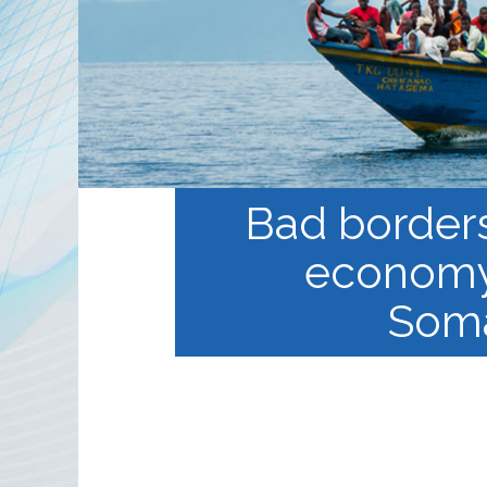
الخطة المنهجية
منهجية
 في
التعليم الالكتروني المفتوح
ة
Bad borders
economy o
Soma