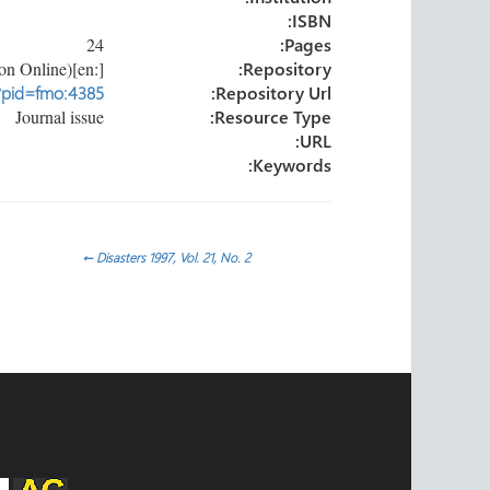
ISBN:
24
Pages:
[:en]University of Oxford (Forced Migration Online)[:]
Repository:
p?pid=fmo:4385
Repository Url:
Journal issue
Resource Type:
URL:
Keywords:
تصفّح
←
Disasters 1997, Vol. 21, No. 2
المقالات