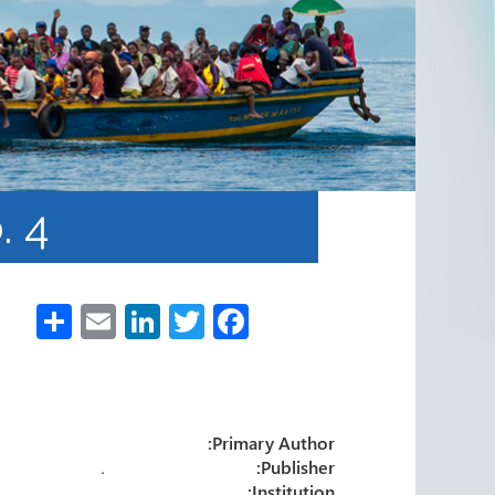
. 4
S
E
Li
T
Fa
h
m
nk
wi
ce
ar
ail
e
tt
b
e
dI
er
o
Primary Author:
n
ok
.
Publisher:
Institution: