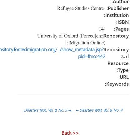
Au
Refugee Studies Centre
Publi
Instit
14
P
[:en]University of Oxford (Forced
Reposi
Migration Online)[:]
http://repository.forcedmigration.org/../show_metadata.jsp?
Reposi
pid=fmo:442
Reso
Keyw
ّح
Disasters 1984, Vol. 8, No. 3
→
←
Disasters 1984, Vol. 8, No
الات
<< Back