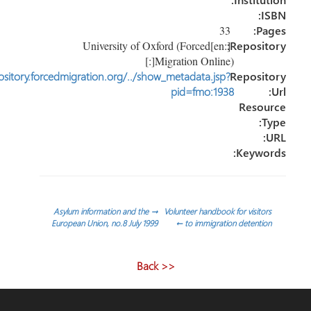
33
P
[:en]University of Oxford (Forced
Reposi
Migration Online)[:]
http://repository.forcedmigration.org/../show_metadata.jsp?
Reposi
pid=fmo:1938
Reso
Keyw
ّح
Asylum information and the
→
Volunteer handbook for visit
European Union, no.8 July 1999
←
to immigration detent
الات
<< Back