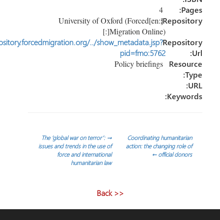
4
P
[:en]University of Oxford (Forced
Reposi
Migration Online)[:]
http://repository.forcedmigration.org/../show_metadata.jsp?
Reposi
pid=fmo:5762
Policy briefings
Reso
Keyw
ّح
The ‘global war on terror’:
→
Coordinating humanitar
issues and trends in the use of
action: the changing role
force and international
←
official don
الات
humanitarian law
<< Back