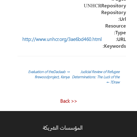
Repository:
UNHCR
Repository
Url:
Resource
Type:
http://www.unhcr.org/3ae6bd460.html
URL:
Keywords:
تصفّح
Evaluation of theDadaab
→
Judicial Review of Refugee
firewoodproject, Kenya
Determinations: The Luck of the
←
Draw?
المقالات
<< Back
المؤسسات الشريكة