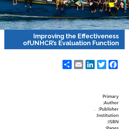
Improving the Effectiveness
ofUNHCR’s Evaluation Function
S
E
Li
T
Fa
h
m
nk
wi
ce
ar
ail
e
tt
b
e
dI
er
o
Primary
n
ok
Author:
.
Publisher:
Institution:
ISBN:
Pages: