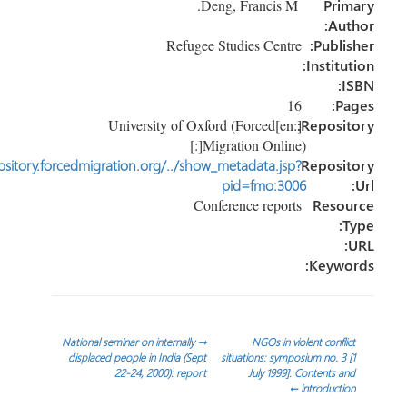
Deng, Francis M.
Pr
n
ok
Au
Refugee Studies Centre
Publi
Instit
16
P
[:en]University of Oxford (Forced
Reposi
Migration Online)[:]
http://repository.forcedmigration.org/../show_metadata.jsp?
Reposi
pid=fmo:3006
Conference reports
Reso
Keyw
ّح
National seminar on internally
→
NGOs in violent confl
displaced people in India (Sept
situations: symposium no. 3
22-24, 2000): report
July 1999]. Contents 
الات
←
introduct