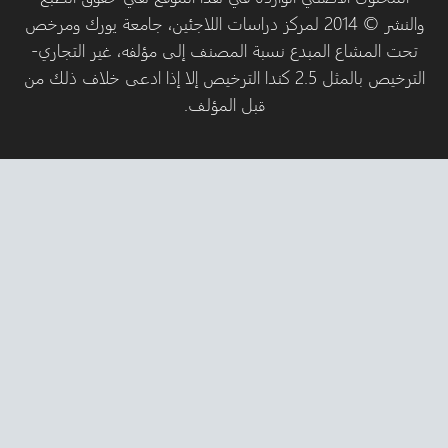
والنشر © 2014 لمركز دراسات اللاجئين، جامعة يورك ومرخص
مشاع المبدع نسبة المصنف إلى مؤلفه، غير التجاري-
الترخيص بالمثل 2.5 كندا الترخيص إلا إذا ادعى خلاف ذلك من
قبل المؤلف.