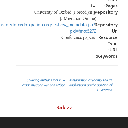
14
P
[:en]University of Oxford (Forced
Reposi
Migration Online)[:]
http://repository.forcedmigration.org/../show_metadata.jsp?
Reposi
pid=fmo:5272
Conference papers
Reso
Keyw
ّح
Covering central Africa in
→
Militarization of society and 
crisis: imagery, war and refuge
implications on the position
←
Wom
الات
<< Back