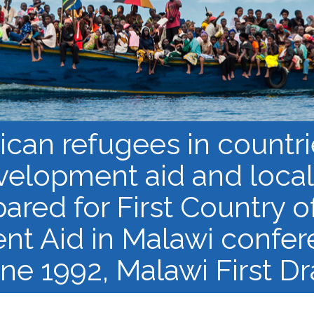
النشرة الإلكترونية لشبكة أبحاث
اللاجئن
مجموعات العمل في 
البحث وإنتاج المعرفة
سياقات الهجرة القسري
an refugees in countries
velopment aid and local 
ared for First Country 
t Aid in Malawi confere
ne 1992, Malawi First Dr