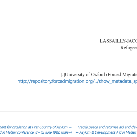
http://repository.forcedmigration.org/../show_metadata.j
nt for circulation at First Country of Asylum
→
Fragile peace and returnee aid and dev
in Malawi conference, 8 – 12 June 1992, Malawi
←
Asylum & Development Aid in Malawi co