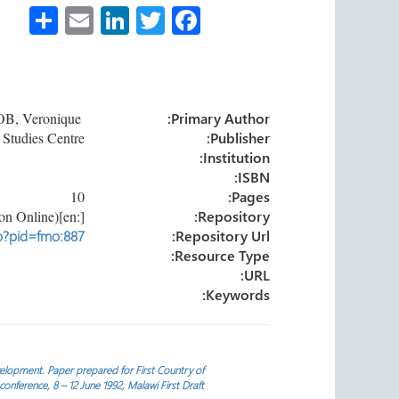
S
E
Li
T
Fa
h
m
nk
wi
ce
ar
ail
e
tt
b
e
dI
er
o
LASSAILLY-JACOB, Veronique
Primary Author:
n
ok
Refugee Studies Centre
Publisher:
Institution:
ISBN:
10
Pages:
[:en]University of Oxford (Forced Migration Online)[:]
Repository:
sp?pid=fmo:887
Repository Url:
Resource Type:
URL:
Keywords:
تصفّح
elopment. Paper prepared for First Country of
nference, 8 – 12 June 1992, Malawi First Draft