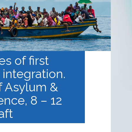
 of first
integration.
of Asylum &
nce, 8 – 12
aft