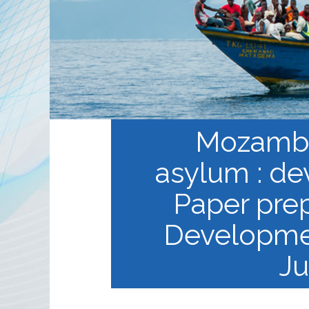
الخطة المنهجية
منهجية
 في
التعليم الالكتروني المفتوح
ة
Mozambic
asylum : de
Paper prep
Developmen
Ju