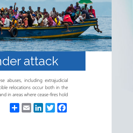
nder attack
e abuses, including extrajudicial
cible relocations occur both in the
nd in areas where cease-fires hold.
S
E
Li
T
Fa
h
m
nk
wi
ce
ar
ail
e
tt
b