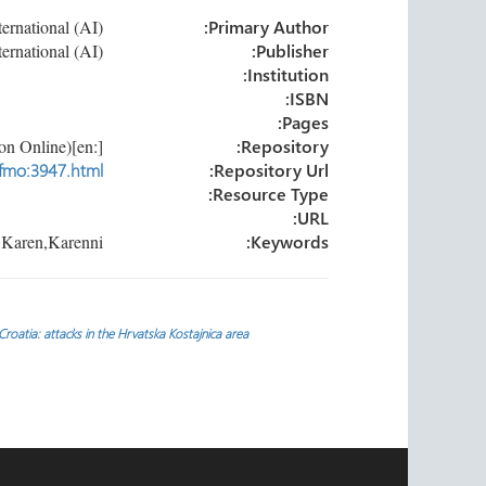
e
dI
er
o
Amnesty International (AI)
Primary Author:
n
ok
Amnesty International (AI)
Publisher:
Institution:
ISBN:
Pages:
[:en]University of Oxford (Forced Migration Online)[:]
Repository:
=fmo:3947.html
Repository Url:
Resource Type:
URL:
Extralegal executions,Forced labour,Forced relocation,Human rights violations,Karen,Karenni
Keywords:
تصفّح
Croatia: attacks in the Hrvatska Kostajnica area
المقالات