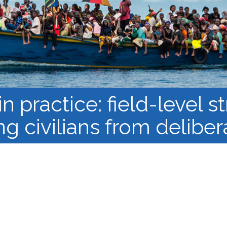
النشرة الإلكترونية لشبكة أبحاث
اللاجئن
مجموعات العمل في 
البحث وإنتاج المعرفة
سياقات الهجرة القسري
n practice: field-level s
ng civilians from delibe