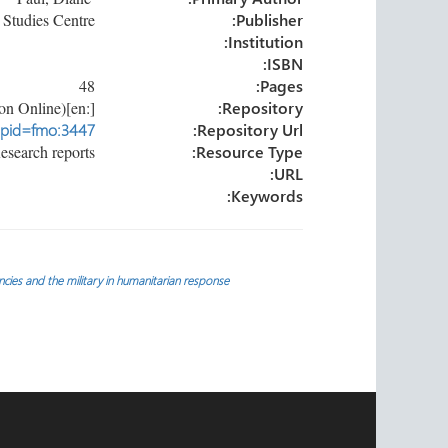
n
ok
Refugee Studies Centre
Publisher:
Institution:
ISBN:
48
Pages:
[:en]University of Oxford (Forced Migration Online)[:]
Repository:
p?pid=fmo:3447
Repository Url:
Research reports
Resource Type:
URL:
Keywords:
تصفّح
ncies and the military in humanitarian response
المقالات