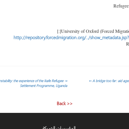
http://repository.forcedmigration.org/../show_metadata.js
nstability: the experience of the Ikafe Refugee
→
←
A bridge too far: aid age
Settlement Programme, Uganda
<< Back
المؤسسات الشريكة