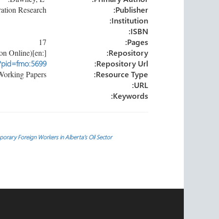
n
ok
Sussex Centre for Migration Research
Publisher:
Institution:
ISBN:
17
Pages:
[:en]University of Oxford (Forced Migration Online)[:]
Repository:
p?pid=fmo:5699
Repository Url:
Working Papers
Resource Type:
URL:
Keywords:
تصفّح
orary Foreign Workers in Alberta’s Oil Sector
المقالات