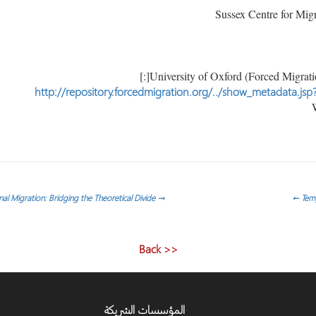
http://repository.forcedmigration.org/../show_metadata.js
Internal and International Migration: Bridging the Theoretical Divide
→
←
Temp
<< Back
المؤسسات الشريكة