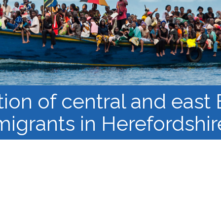
النشرة الإلكترونية لشبكة أبحاث
اللاجئن
مجموعات العمل في 
البحث وإنتاج المعرفة
سياقات الهجرة القسري
tion of central and eas
migrants in Herefordshir