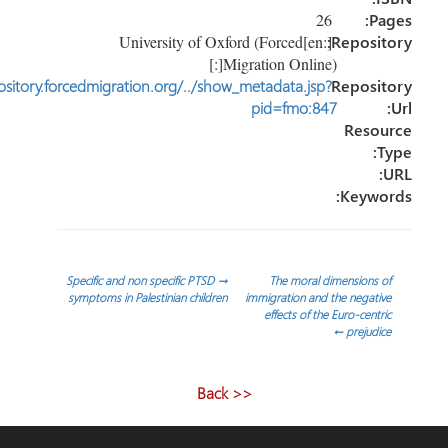
26
P
[:en]University of Oxford (Forced
Reposi
Migration Online)[:]
http://repository.forcedmigration.org/../show_metadata.jsp?
Reposi
pid=fmo:847
Reso
Keyw
ّح
Specific and non specific PTSD
→
The moral dimensions
symptoms in Palestinian children
immigration and the negat
effects of the Euro-cent
الات
←
prejud
<< Back