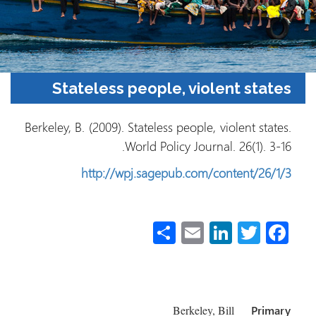
Stateless people, violent states
Berkeley, B. (2009). Stateless people, violent states.
World Policy Journal. 26(1). 3-16.
http://wpj.sagepub.com/content/26/1/3
S
E
Li
T
Fa
h
m
nk
wi
ce
ar
ail
e
tt
b
e
dI
er
o
Berkeley, Bill
Primary