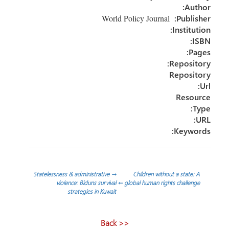
n
ok
Author:
World Policy Journal
Publisher:
Institution:
ISBN:
Pages:
Repository:
Repository
Url:
Resource
Type:
URL:
Keywords:
تصفّح
Statelessness & administrative
→
Children without a state: A
violence: Biduns survival
←
global human rights challenge
strategies in Kuwait
المقالات
<< Back