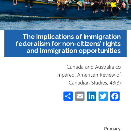
The implications of imm
federalism for non-citizens
and immigration opport
Canada and Au
mpared. American
Canadian Stud
S
E
Li
h
m
nk
w
ar
ail
e
t
e
dI
e