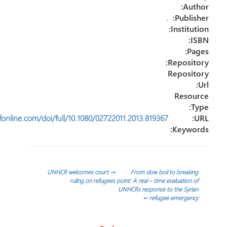
n
http://www.tandfonline.com/doi/full/10.1080/02722011.2013.819367
UNHCR welcomes court
→
From slow boil 
ruling on refugees
point: A real – time e
UNHCRs response to
ات
←
refugee