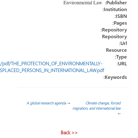
http://www.cerium.ca/IMG/pdf/THE_PROTECTION_OF_ENVIRONM
DISPLACED_PERSONS_IN_INTERNATIONAL
A global research agenda
→
migrati
<< Back