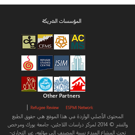
المؤسسات الشريكة
Other Partners
Refugee Review
ESPMI N
ردة في هذا الموقع هي حقوق الطبع
201 لمركز دراسات اللاجئين، جامعة يورك ومرخص
بة المصنف إلى مؤلفه، غير التجاري-