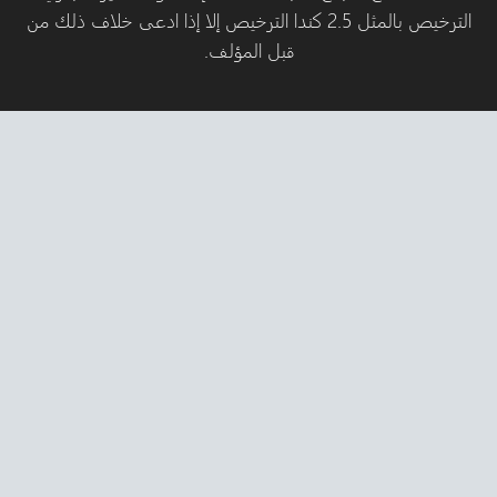
يص بالمثل 2.5 كندا الترخيص إلا إذا ادعى خلاف ذلك من
قبل المؤلف.