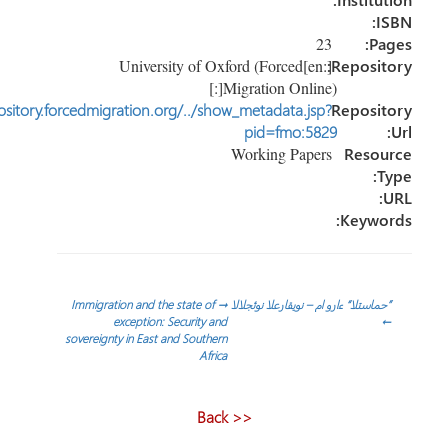
23
P
[:en]University of Oxford (Forced
Reposi
Migration Online)[:]
http://repository.forcedmigration.org/../show_metadata.jsp?
Reposi
pid=fmo:5829
Working Papers
Reso
Keyw
ّح
استلا“ ءارو ام – نويقارعلا نوئجلالا
→
Immigration and the state of
exception: Security and
sovereignty in East and Southern
الات
Africa
<< Back