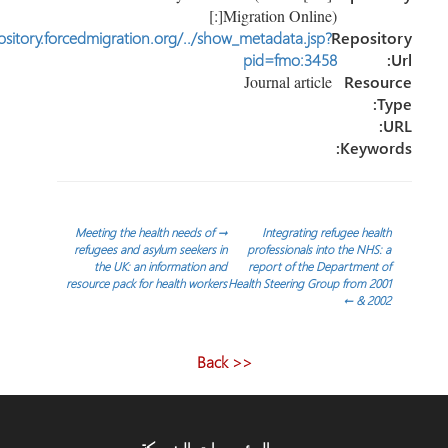
Migration Online)[:]
http://repository.forcedmigration.org/../show_metadata.jsp?
Reposi
pid=fmo:3458
Journal article
Reso
Keyw
ّح
Meeting the health needs of
→
Integrating refugee hea
refugees and asylum seekers in
professionals into the NHS
the UK: an information and
report of the Department
الات
resource pack for health workers
Health Steering Group from 2
←
& 20
<< Back