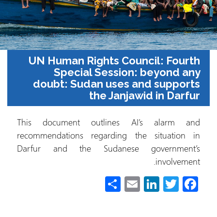
UN Human Rights Council: Four
Special Session: beyond a
doubt: Sudan uses and suppor
the Janjawid in Darf
This document outlines AI’s alarm a
recommendations regarding the situation
Darfur and the Sudanese government
involveme
S
E
Li
T
Fa
h
m
nk
wi
ce
ar
ail
e
tt
b