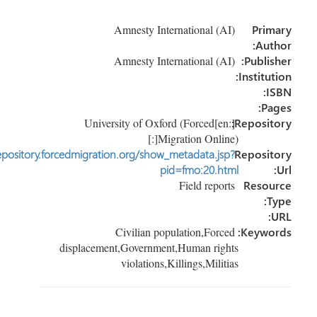
e
dI
er
o
Amnesty International (AI)
Prim
n
ok
Auth
Amnesty International (AI)
Publish
Instituti
IS
Pag
[:en]University of Oxford (Forced
Reposito
Migration Online)[:]
http://repository.forcedmigration.org/show_metadata.jsp?
Reposit
pid=fmo:20.html
Field reports
Resou
Ty
U
Civilian population,Forced
Keywor
displacement,Government,Human rights
violations,Killings,Militias