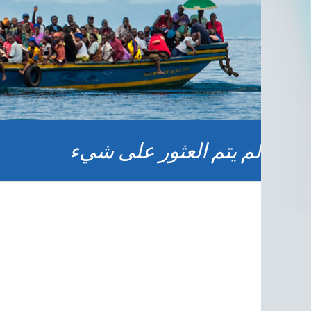
لم يتم العثور على شيء
ا
ع