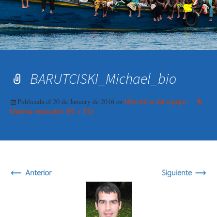
BARUTCISKI_Michael_bio
Publicada el
20 de January de 2016
en
Miembros del equipo
Máxima resolución (95 × 115)
←
→
Anterior
Siguiente