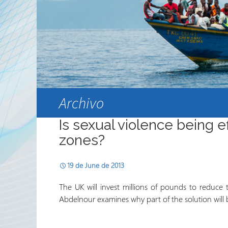
Internacional del Sector de
Trabajo Voluntario y
Agencias Socias
Boletín Electrónico del
RRN
Archivo
Is sexual violence being ef
zones?
19 de June de 2013
The UK will invest millions of pounds to reduce 
Abdelnour examines why part of the solution will b