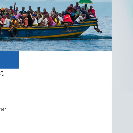
ct
mer