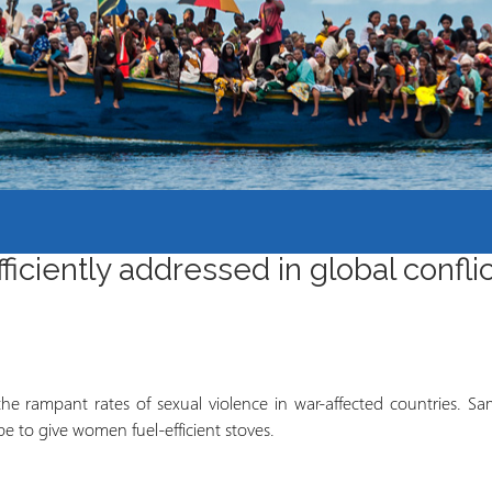
los Refugiados
Plan de estudios
Cluster o grupo de
Metodología y Producción
Aprendizaje de Acceso
del Conocimiento en
Abierto
Contextos de Migración
Forzada
ficiently addressed in global confli
the rampant rates of sexual violence in war-affected countries. Sa
e to give women fuel-efficient stoves.