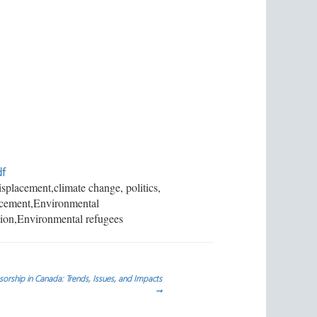
f
placement,climate change, politics,
acement,Environmental
tion,Environmental refugees
nsorship in Canada: Trends, Issues, and Impacts
→