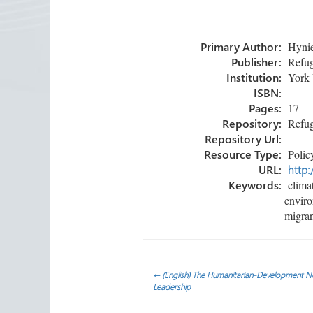
b
tt
e
ail
m
o
er
dI
p
Primary Author:
Hynie,
ok
n
ar
Publisher:
Refuge
tir
Institution:
York 
ISBN:
Pages:
17
Repository:
Refug
Repository Url:
Resource Type:
Policy
URL:
http:
Keywords:
climat
enviro
migran
Navegación
←
(English) The Humanitarian-Development Ne
Leadership