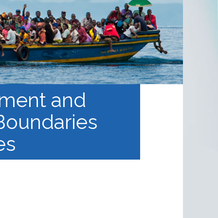
ement and
 Boundaries
es