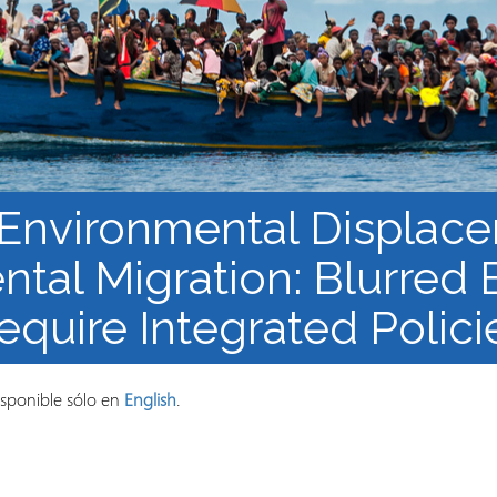
los Refugiados
Plan de estudios
Cluster o grupo de
Metodología y Producción
Aprendizaje de Acceso
del Conocimiento en
Abierto
Contextos de Migración
Forzada
) Environmental Displac
tal Migration: Blurred
equire Integrated Polici
isponible sólo en
English
.