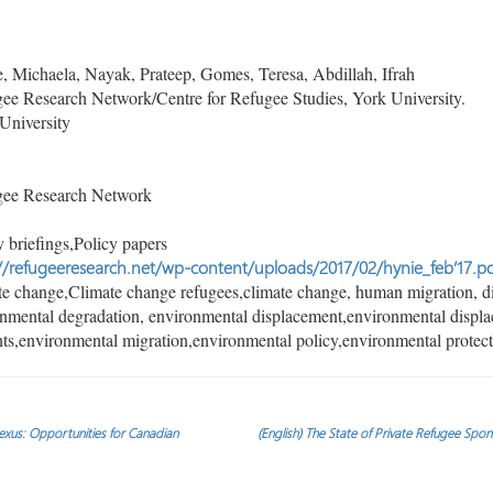
 Michaela, Nayak, Prateep, Gomes, Teresa, Abdillah, Ifrah
e Research Network/Centre for Refugee Studies, York University.
University
ee Research Network
 briefings,Policy papers
//refugeeresearch.net/wp-content/uploads/2017/02/hynie_feb’17.pd
e change,Climate change refugees,climate change, human migration, dis
nmental degradation, environmental displacement,environmental displ
ts,environmental migration,environmental policy,environmental protec
xus: Opportunities for Canadian
(English) The State of Private Refugee Spo