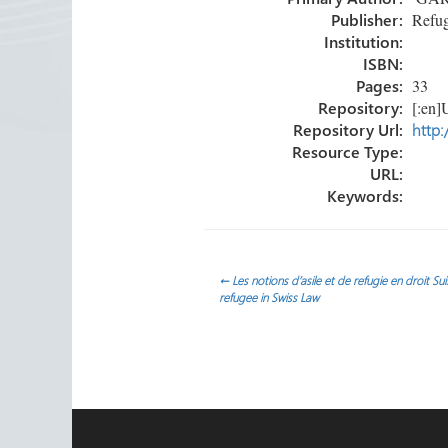
ok
n
ar
Publisher:
Refug
tir
Institution:
ISBN:
Pages:
33
Repository:
[:en]U
Repository Url:
http:
Resource Type:
URL:
Keywords:
Navegación
←
Les notions d’asile et de refugie en droit S
refugee in Swiss Law
de
entradas