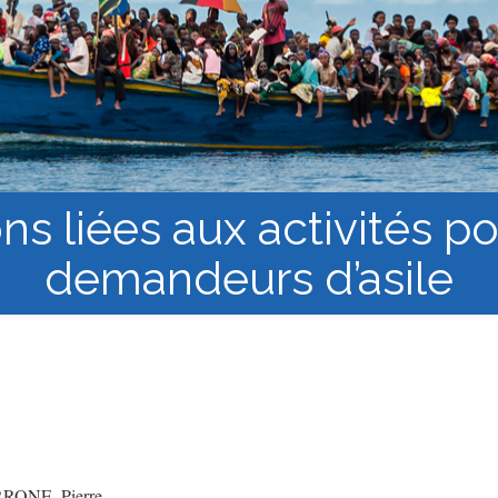
los Refugiados
Plan de estudios
Cluster o grupo de
Metodología y Producción
Aprendizaje de Acceso
del Conocimiento en
Abierto
Contextos de Migración
Forzada
ns liées aux activités po
demandeurs d’asile
ONE, Pierre