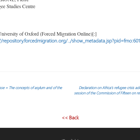
ee Studies Centre
niversity of Oxford (Forced Migration Online)[:]
//repository.forcedmigration.org/../show_metadata.jsp?pid=fmo:601
uisse = The concepts of asylum and of the
Declaration on Africa’s refugee crisis
session of the Commission of Fifteen on r
<< Back