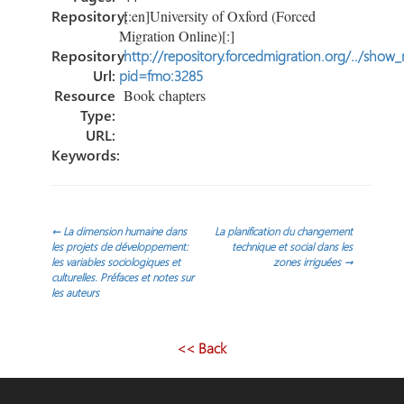
Repository:
[:en]University of Oxford (Forced
Migration Online)[:]
Repository
http://repository.forcedmigration.org/../show
Url:
pid=fmo:3285
Resource
Book chapters
Type:
URL:
Keywords:
Navegación
←
La dimension humaine dans
La planification du changement
les projets de développement:
technique et social dans les
les variables sociologiques et
zones irriguées
→
de
culturelles. Préfaces et notes sur
les auteurs
entradas
<< Back