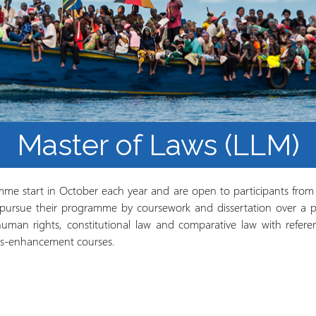
los Refugiados
Plan de estudios
Cluster o grupo de
Metodología y Producción
Aprendizaje de Acceso
del Conocimiento en
Abierto
Contextos de Migración
Forzada
Master of Laws (LLM)
me start in October each year and are open to participants from 
ursue their programme by coursework and dissertation over a p
uman rights, constitutional law and comparative law with referen
ills-enhancement courses.