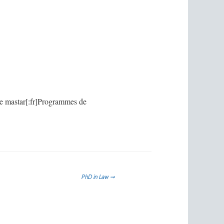
e mastar[:fr]Programmes de
PhD in Law
→