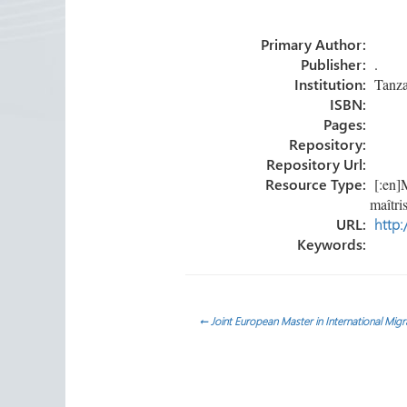
b
tt
e
ail
m
o
er
dI
p
Primary Author:
ok
n
ar
Publisher:
.
tir
Institution:
Tanzan
ISBN:
Pages:
Repository:
Repository Url:
Resource Type:
[:en]M
URL:
http:
Keywords:
Navegación
←
Joint European Master in International Migr
de