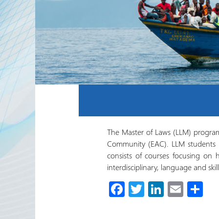
Internacional del Sector de
Trabajo Voluntario y
Agencias Socias
Boletín Electrónico del
RRN
The Master of Laws (LLM) program
Community (EAC). LLM students p
consists of courses focusing on h
interdisciplinary, language and sk
Fa
T
Li
E
C
ce
wi
nk
m
o