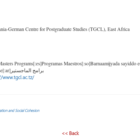
ia-German Centre for Postgraduate Studies (TGCL), East Africa
asters Programs[:es]Programas Maestros[:so]Barnaamijyada sayiddo e
maîtrise[:ar]برامج الماجستير
//www.tgcl.ac.tz/
ation and Social Cohesion
<< Back