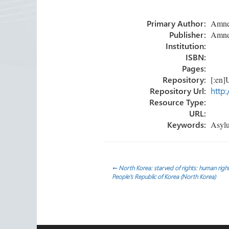
o
er
dI
p
Primary Author:
Amnest
ok
n
ar
Publisher:
Amnest
tir
Institution:
ISBN:
Pages:
Repository:
[:en]U
Repository Url:
http:
Resource Type:
URL:
Keywords:
Asylum
Navegación
←
North Korea: starved of rights: human right
People’s Republic of Korea (North Korea)
de
entradas