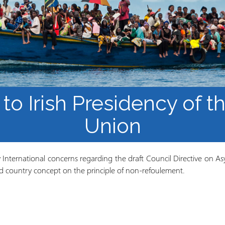
los Refugiados
Plan de estudios
Cluster o grupo de
Metodología y Producción
Aprendizaje de Acceso
del Conocimiento en
Abierto
Contextos de Migración
Forzada
 to Irish Presidency of 
Union
nternational concerns regarding the draft Council Directive on A
ird country concept on the principle of non-refoulement.