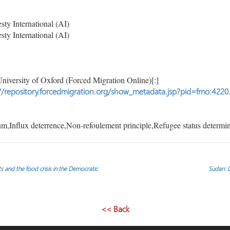
y International (AI)
y International (AI)
niversity of Oxford (Forced Migration Online)[:]
//repository.forcedmigration.org/show_metadata.jsp?pid=fmo:4220
,Influx deterrence,Non-refoulement principle,Refugee status determin
s and the food crisis in the Democratic
Sudan: D
<< Back