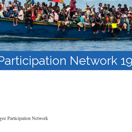
los Refugiados
Plan de estudios
Cluster o grupo de
Metodología y Producción
Aprendizaje de Acceso
del Conocimiento en
Abierto
Contextos de Migración
Forzada
articipation Network 19
ee Participation Network