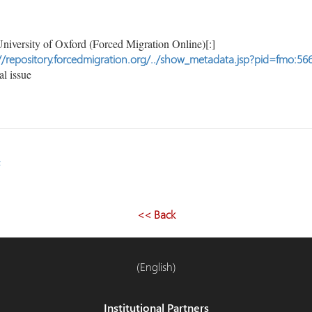
niversity of Oxford (Forced Migration Online)[:]
//repository.forcedmigration.org/../show_metadata.jsp?pid=fmo:56
l issue
<< Back
(English)
Institutional Partners