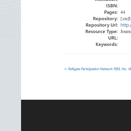
tir
ISBN:
Pages:
44
Repository:
[:en]U
Repository Url:
http:
Resource Type:
Journa
URL:
Keywords:
Navegación
←
Refugee Participation Network 1993, No. 14
de
entradas