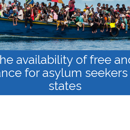
los Refugiados
Plan de estudios
Cluster o grupo de
Metodología y Producción
Aprendizaje de Acceso
del Conocimiento en
Abierto
Contextos de Migración
Forzada
he availability of free a
tance for asylum seekers
states