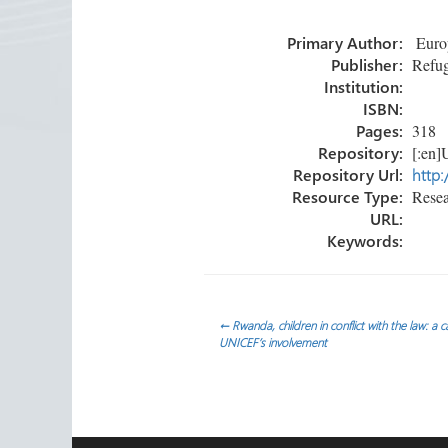
o
er
dI
p
Primary Author:
Europ
ok
n
ar
Publisher:
Refug
tir
Institution:
ISBN:
Pages:
318
Repository:
[:en]U
Repository Url:
http:
Resource Type:
Resea
URL:
Keywords:
Navegación
←
Rwanda, children in conflict with the law: a 
UNICEF’s involvement
de
entradas