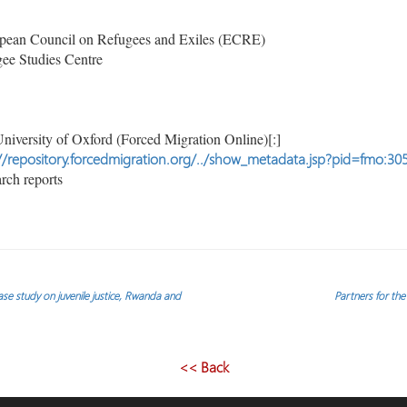
ean Council on Refugees and Exiles (ECRE)
ee Studies Centre
niversity of Oxford (Forced Migration Online)[:]
//repository.forcedmigration.org/../show_metadata.jsp?pid=fmo:30
rch reports
case study on juvenile justice, Rwanda and
Partners for the
<< Back