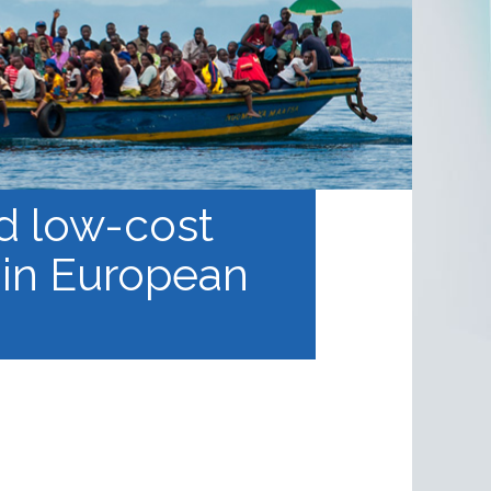
nd low-cost
 in European