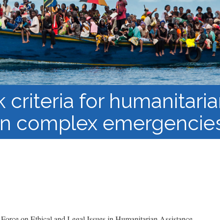
los Refugiados
Plan de estudios
Cluster o grupo de
Metodología y Producción
Aprendizaje de Acceso
del Conocimiento en
Abierto
Contextos de Migración
Forzada
criteria for humanitaria
in complex emergencie
orce on Ethical and Legal Issues in Humanitarian Assistance