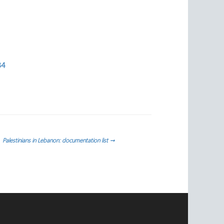
34
Palestinians in Lebanon: documentation list
→