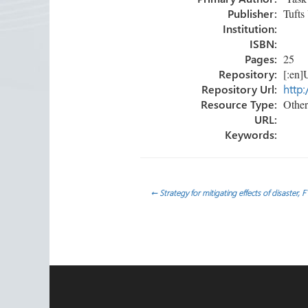
ok
n
ar
Publisher:
Tufts 
tir
Institution:
ISBN:
Pages:
25
Repository:
[:en]U
Repository Url:
http:
Resource Type:
Other
URL:
Keywords:
Navegación
←
Strategy for mitigating effects of disaster, 
de
entradas