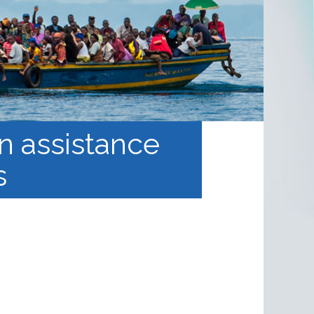
n assistance
s