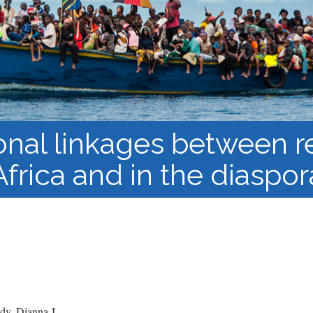
los Refugiados
Plan de estudios
Cluster o grupo de
Metodología y Producción
Aprendizaje de Acceso
del Conocimiento en
Abierto
Contextos de Migración
Forzada
onal linkages between r
Africa and in the diaspor
y, Dianna J