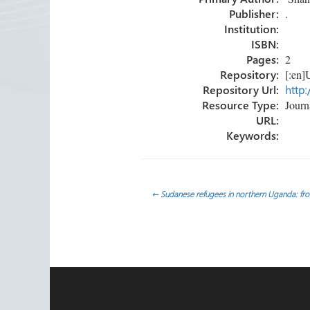
ok
n
ar
Publisher:
.
tir
Institution:
ISBN:
Pages:
2
Repository:
[:en]U
Repository Url:
http:
Resource Type:
Journa
URL:
Keywords:
Navegación
←
Sudanese refugees in northern Uganda: from
de
entradas