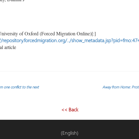
niversity of Oxford (Forced Migration Online)[:]
//repository.forcedmigration.org/../show_metadata.jsp?pid=fmo:47
l article
 one conflict to the next
Away from Home: Prote
<< Back
(English)