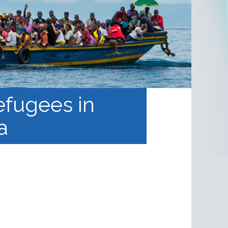
efugees in
a