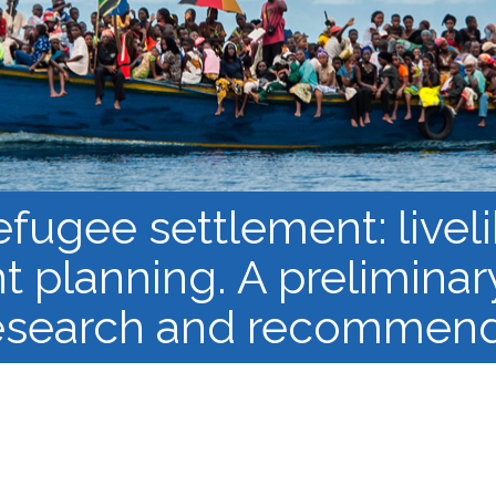
los Refugiados
Plan de estudios
Cluster o grupo de
Metodología y Producción
Aprendizaje de Acceso
del Conocimiento en
Abierto
Contextos de Migración
Forzada
fugee settlement: live
t planning. A preliminary
research and recommen