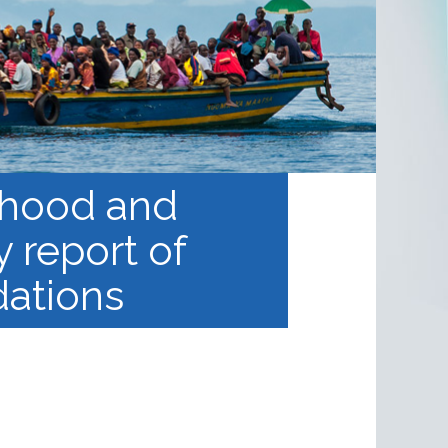
lihood and
 report of
dations