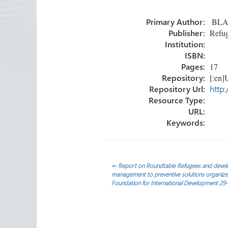
o
er
dI
p
Primary Author:
BLACK
ok
n
ar
Publisher:
Refug
tir
Institution:
ISBN:
Pages:
17
Repository:
[:en]U
Repository Url:
http:
Resource Type:
URL:
Keywords:
Navegación
←
Report on Roundtable Refugees and develo
management to preventive solutions organiz
Foundation for International Development 29
de
entradas