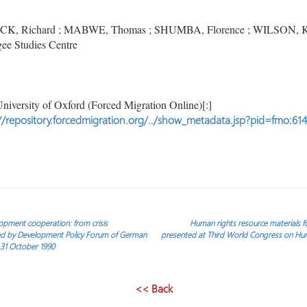
, Richard ; MABWE, Thomas ; SHUMBA, Florence ; WILSON, 
ee Studies Centre
niversity of Oxford (Forced Migration Online)[:]
//repository.forcedmigration.org/../show_metadata.jsp?pid=fmo:61
pment cooperation: from crisis
Human rights resource materials f
ed by Development Policy Forum of German
presented at Third World Congress on Hu
-31 October 1990
<< Back