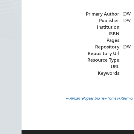
o
er
dI
p
Primary Author:
DW
ok
n
ar
Publisher:
DW.
tir
Institution:
ISBN:
Pages:
Repository:
DW
Repository Url:
--
Resource Type:
URL:
--
Keywords:
Navegación
←
African refugees find new home in Palermo, 
de
entradas