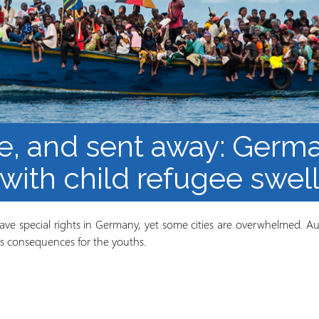
los Refugiados
Plan de estudios
Cluster o grupo de
Metodología y Producción
Aprendizaje de Acceso
del Conocimiento en
Abierto
Contextos de Migración
Forzada
e, and sent away: Germ
with child refugee swel
e special rights in Germany, yet some cities are overwhelmed. Aut
us consequences for the youths.