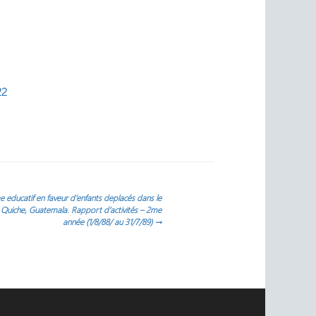
22
 educatif en faveur d’enfants deplacés dans le
Quiche, Guatemala. Rapport d’activités – 2me
année (1/8/88/ au 31/7/89)
→