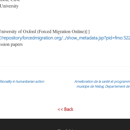
University
niversity of Oxford (Forced Migration Online)[:]
//repository.forcedmigration.org/../show_metadata.jsp?pid=fmo:52
ssion papers
onality in humanitarian action
Amelioration de la santé et programme
municipe de Nebaj, Departement de 
<< Back