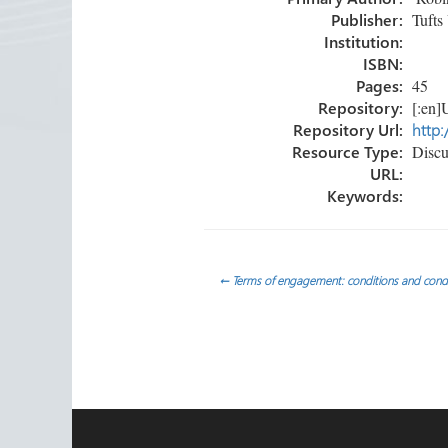
ok
n
Publisher:
Tufts 
Institution:
ISBN:
Pages:
45
Repository:
[:en]U
Repository Url:
http:
Resource Type:
Discu
URL:
Keywords:
Post
←
Terms of engagement: conditions and conditi
navigation