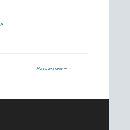
45
More than a ramp
→