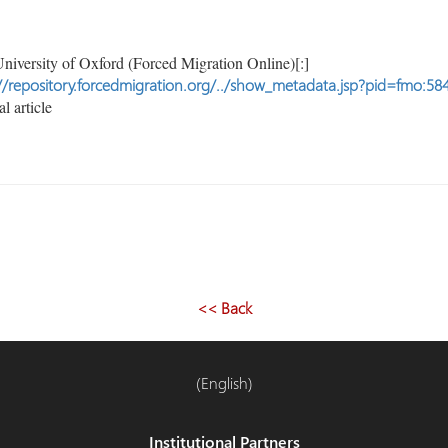
niversity of Oxford (Forced Migration Online)[:]
//repository.forcedmigration.org/../show_metadata.jsp?pid=fmo:58
l article
<< Back
(English)
Institutional Partners