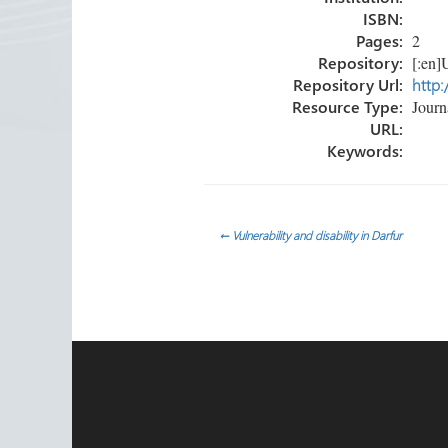
ISBN:
Pages:
2
Repository:
[:en]U
Repository Url:
http:
Resource Type:
Journa
URL:
Keywords:
Post
←
Vulnerability and disability in Darfur
navigation