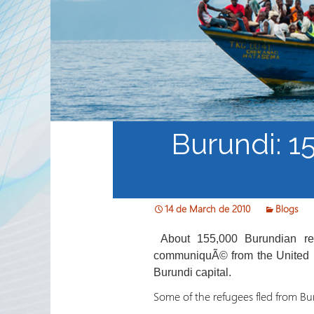
Internacional del Sector de
Trabajo Voluntario y
Agencias Socias
Boletín Electrónico del
RRN
Burundi: 1
14 de March de 2010
Blogs
About 155,000 Burundian ref
communiquÃ© from the United N
Burundi capital.
Some of the refugees fled from Bur