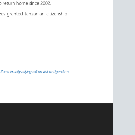
o return home since 2002.
s-granted-tanzanian-citizenship-
Zuma in unity rallying call on visit to Uganda
→