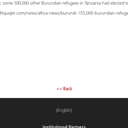
 some 500,000 other Burundian refugees in Tanzania had elected t
ejet.com/news/africa-news/burundi:-155,000-burundian-refugee
<< Back
(English)
Institutional Partners