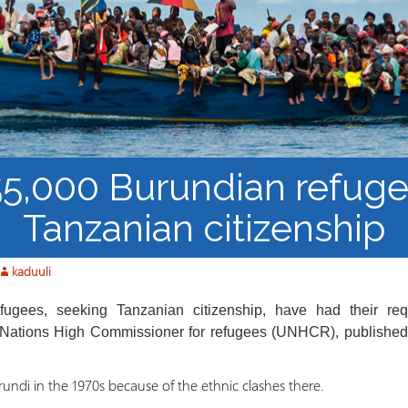
los Refugiados
Plan de estudios
Cluster o grupo de
Metodología y Producción
Aprendizaje de Acceso
del Conocimiento en
Abierto
Contextos de Migración
Forzada
55,000 Burundian refug
Tanzanian citizenship
kaduuli
ugees, seeking Tanzanian citizenship, have had their req
ations High Commissioner for refugees (UNHCR), published
undi in the 1970s because of the ethnic clashes there.